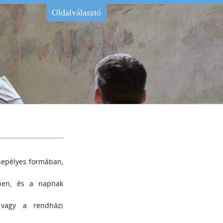
Oldalválasztó
nepélyes formában,
gben, és a napnak
 vagy a rendházi