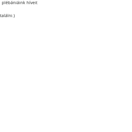
 plébániáink híveit
alálni.)