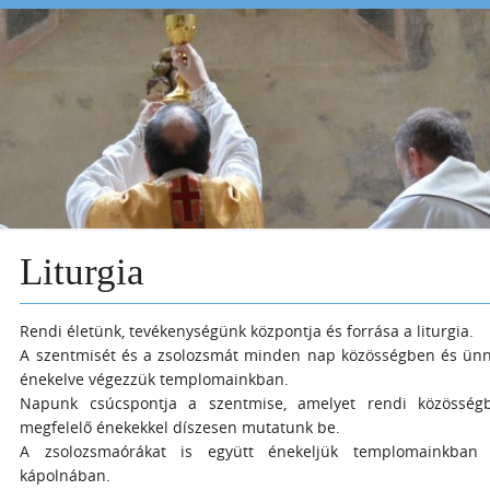
Liturgia
Rendi életünk, tevékenységünk központja és forrása a liturgia.
A szentmisét és a zsolozsmát minden nap közösségben és ün
énekelve végezzük templomainkban.
Napunk csúcspontja a szentmise, amelyet rendi közössé
megfelelő énekekkel díszesen mutatunk be.
A zsolozsmaórákat is együtt énekeljük templomainkban
kápolnában.