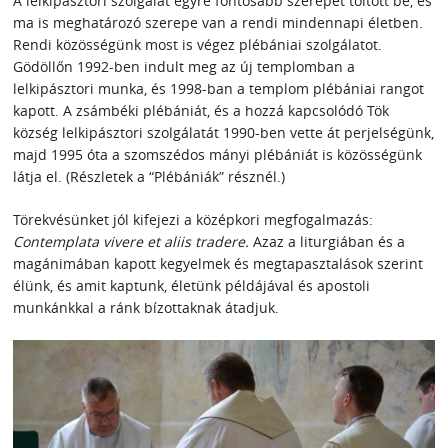
A lelkipásztori szolgálat egyre fontosabb szerepet töltött be, és
ma is meghatározó szerepe van a rendi mindennapi életben.
Rendi közösségünk most is végez plébániai szolgálatot.
Gödöllőn 1992-ben indult meg az új templomban a
lelkipásztori munka, és 1998-ban a templom plébániai rangot
kapott. A zsámbéki plébániát, és a hozzá kapcsolódó Tök
község lelkipásztori szolgálatát 1990-ben vette át perjelségünk,
majd 1995 óta a szomszédos mányi plébániát is közösségünk
látja el. (Részletek a “Plébániák” résznél.)
Törekvésünket jól kifejezi a középkori megfogalmazás:
Contemplata vivere et aliis tradere.
Azaz a liturgiában és a
magánimában kapott kegyelmek és megtapasztalások szerint
élünk, és amit kaptunk, életünk példájával és apostoli
munkánkkal a ránk bízottaknak átadjuk.