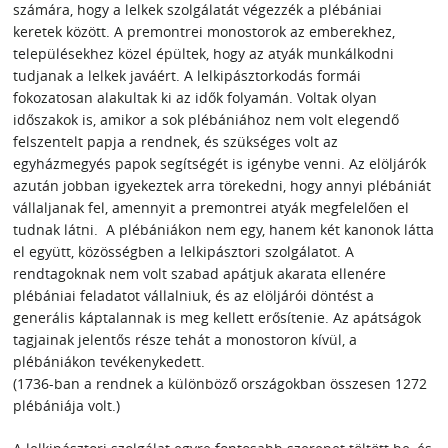
számára, hogy a lelkek szolgálatát végezzék a plébániai
keretek között. A premontrei monostorok az emberekhez,
településekhez közel épültek, hogy az atyák munkálkodni
tudjanak a lelkek javáért. A lelkipásztorkodás formái
fokozatosan alakultak ki az idők folyamán. Voltak olyan
időszakok is, amikor a sok plébániához nem volt elegendő
felszentelt papja a rendnek, és szükséges volt az
egyházmegyés papok segítségét is igénybe venni. Az elöljárók
azután jobban igyekeztek arra törekedni, hogy annyi plébániát
vállaljanak fel, amennyit a premontrei atyák megfelelően el
tudnak látni. A plébániákon nem egy, hanem két kanonok látta
el együtt, közösségben a lelkipásztori szolgálatot. A
rendtagoknak nem volt szabad apátjuk akarata ellenére
plébániai feladatot vállalniuk, és az elöljárói döntést a
generális káptalannak is meg kellett erősítenie. Az apátságok
tagjainak jelentős része tehát a monostoron kívül, a
plébániákon tevékenykedett.
(1736-ban a rendnek a különböző országokban összesen 1272
plébániája volt.)