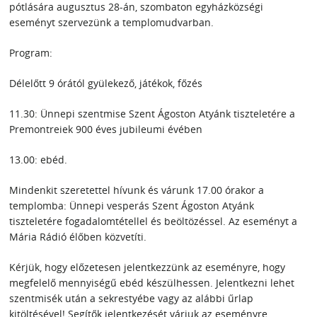
pótlására augusztus 28-án, szombaton egyházközségi
eseményt szervezünk a templomudvarban.
Program:
Délelőtt 9 órától gyülekező, játékok, főzés
11.30: Ünnepi szentmise Szent Ágoston Atyánk tiszteletére a
Premontreiek 900 éves jubileumi évében
13.00: ebéd.
Mindenkit szeretettel hívunk és várunk 17.00 órakor a
templomba: Ünnepi vesperás Szent Ágoston Atyánk
tiszteletére fogadalomtétellel és beöltözéssel. Az eseményt a
Mária Rádió élőben közvetíti.
Kérjük, hogy előzetesen jelentkezzünk az eseményre, hogy
megfelelő mennyiségű ebéd készülhessen. Jelentkezni lehet
szentmisék után a sekrestyébe vagy az alábbi űrlap
kitöltésével! Segítők jelentkezését várjuk az eseményre